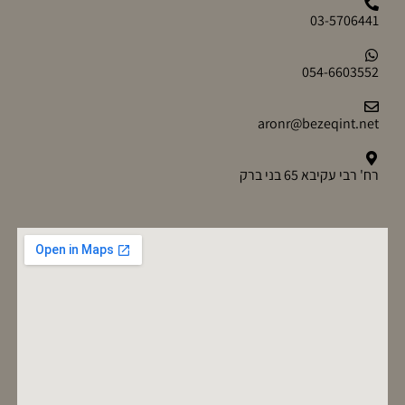
03-5706441
054-6603552
aronr@bezeqint.net
רח' רבי עקיבא 65 בני ברק