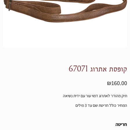
פסת אתרוג 67071
₪
160.
ק מהודר לאתרוג דמוי עור עם ידית נשיאה
יר כולל חריטת שם עד 3 מילים
ות
יטה