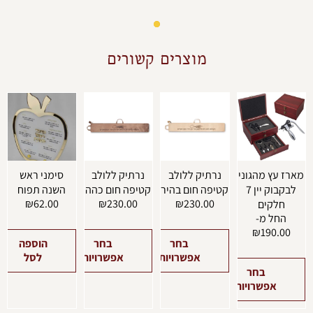
מוצרים קשורים
למוצר
למוצר
למוצר
זה
זה
זה
יש
יש
יש
מספר
מספר
מספר
סוגים.
סוגים.
סוגים.
ניתן
ניתן
ניתן
רז עץ מהגוני
נרתיק ללולב
נרתיק ללולב
סימני ראש
לבחור
לבחור
לבחור
לבקבוק יין 7
קטיפה חום בהיר
קטיפה חום כהה
השנה תפוח
את
את
את
₪
62.00
₪
230.00
₪
230.00
חלקים
האפשרויות
האפשרויות
האפשרויות
החל מ-
בעמוד
בעמוד
בעמוד
₪
190.00
המוצר
המוצר
המוצר
בחר
בחר
הוספה
אפשרויות
אפשרויות
לסל
בחר
אפשרויות