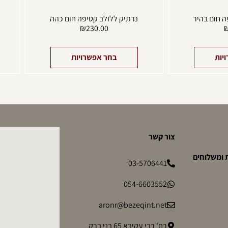
ה חום בהיר
נרתיק ללולב קטיפה חום כהה
₪
230.00
יות
בחר אפשרויות
צור קשר
 ומשלוחים
03-5706441
054-6603552
aronr@bezeqint.net
רח' רבי עקיבא 65 בני ברק