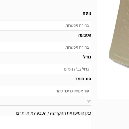
כמות
נוסח
של
סט
מחזורים
דגם
הטבעה
משובץ
גודל
סוג חומר
נקה
כאן הוסיפו את ההקדשה / הטבעה אותו תרצו