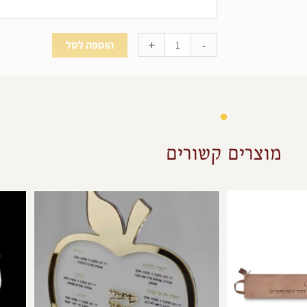
+
-
הוספה לסל
מוצרים קשורים
למוצר
זה
יש
מספר
סוגים.
ניתן
לבחור
את
האפשרויות