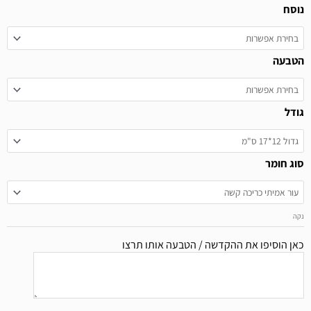
ות
סח
זורים
ם
בעה
גרת
דל
ג חומר
ן הוסיפו את ההקדשה / הטבעה אותו תרצו