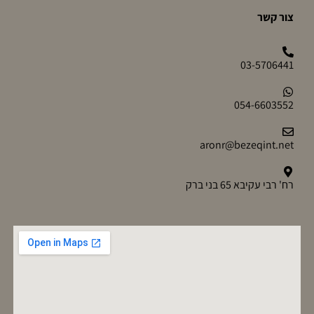
צור קשר
03-5706441
054-6603552
aronr@bezeqint.net
רח' רבי עקיבא 65 בני ברק