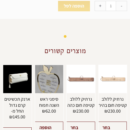
+
-
הוספה לסל
מוצרים קשורים
למוצר
למוצר
למוצר
זה
זה
זה
יש
יש
יש
מספר
מספר
מספר
סוגים.
סוגים.
סוגים.
ניתן
ניתן
ניתן
נרתיק ללולב
נרתיק ללולב
סימני ראש
ארנק תכשיטים
לבחור
לבחור
לבחור
יפה חום בהיר
קטיפה חום כהה
השנה תפוח
קרם גדול
את
את
את
230.00
₪
230.00
₪
62.00
₪
החל מ-
האפשרויות
האפשרויות
האפשרויות
₪
145.00
בעמוד
בעמוד
בעמוד
המוצר
המוצר
המוצר
בחר
בחר
הוספה