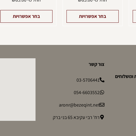
בחר אפשרויות
בחר אפשרויות
צור קשר
 ומשלוחים
03-5706441
054-6603552
aronr@bezeqint.net
רח' רבי עקיבא 65 בני ברק