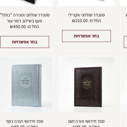
בעמוד
בעמוד
ב
המוצר
המוצר
ה
סטנדר שולחני אקרילי
סטנדר שולחני ומגירה "כותל"
החל מ-
210.00
₪
מעץ בשילוב דמוי עור
החל מ-
450.00
₪
בחר אפשרויות
בחר אפשרויות
למוצר
למוצר
ל
זה
זה
ז
יש
יש
י
מספר
מספר
מ
סוגים.
סוגים.
ס
ניתן
ניתן
נ
לבחור
לבחור
ל
את
את
א
האפשרויות
האפשרויות
ה
בעמוד
בעמוד
ב
המוצר
המוצר
ה
ספר חידושי תורה חום
ספר חידושי תורה כסף
החל מ-
85.00
₪
החל מ-
85.00
₪