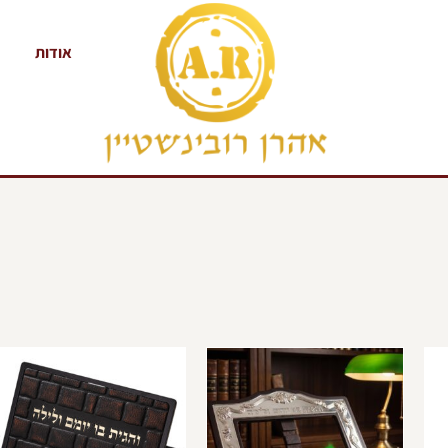
אודות
למוצר
למוצר
ל
זה
זה
ז
יש
יש
י
מספר
מספר
מ
סוגים.
סוגים.
ס