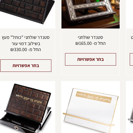
ניתן
ניתן
נ
לבחור
לבחור
ל
את
את
א
האפשרויות
האפשרויות
ה
בעמוד
בעמוד
ב
המוצר
המוצר
ה
ט
סטנדר שולחני
סטנדר שולחני "כותל" מעץ
החל מ-
165.00
₪
בשילוב דמוי עור
החל מ-
330.00
₪
בחר אפשרויות
בחר אפשרויות
למוצר
למוצר
ל
זה
זה
ז
יש
יש
י
מספר
מספר
מ
סוגים.
סוגים.
ס
ניתן
ניתן
נ
לבחור
לבחור
ל
את
את
א
האפשרויות
האפשרויות
ה