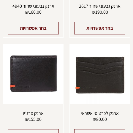
ארנק גבעוני שחור 2617
ארנק גבעוני שחור 4940
₪
160.00
₪
190.00
בחר אפשרויות
בחר אפשרויות
למוצר
למוצ
זה
זה
יש
יש
מספר
מספ
סוגים.
סוגים
ניתן
ניתן
לבחור
לבחו
את
את
האפשרויות
האפש
בעמוד
בעמו
המוצר
המוצ
ארנק לכרטיסי אשראי
ארנק סרג'יו
₪
155.00
₪
80.00