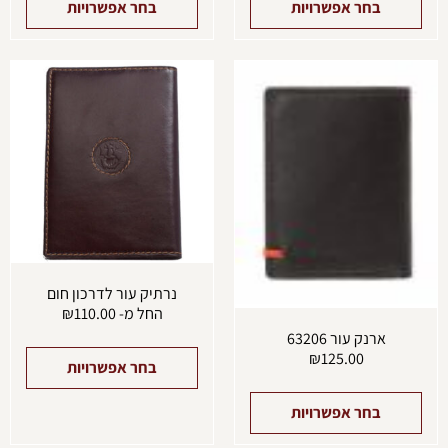
בחר אפשרויות
בחר אפשרויות
למוצר
למוצ
זה
זה
יש
יש
מספר
מספ
סוגים.
סוגים
ניתן
ניתן
לבחור
לבחו
את
את
האפשרויות
האפש
בעמוד
בעמו
המוצר
המוצ
נרתיק עור לדרכון חום
החל מ-
110.00
₪
ארנק עור 63206
₪
125.00
בחר אפשרויות
בחר אפשרויות