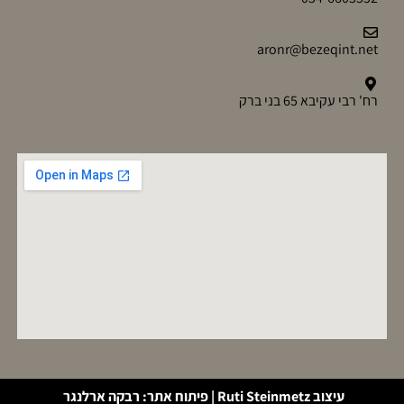
aronr@bezeqint.net
רח' רבי עקיבא 65 בני ברק
עיצוב Ruti Steinmetz
| פיתוח אתר: רבקה ארלנגר