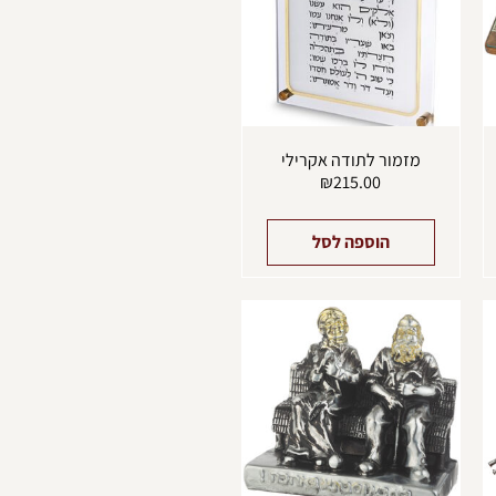
מזמור לתודה אקרילי
₪
215.00
הוספה לסל
מוצר
ה
ש
ספר
וגים.
יתן
בחור
ת
אפשרויות