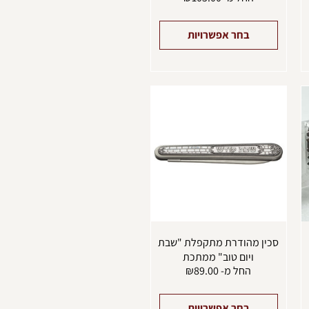
בחר אפשרויות
למוצר
זה
יש
מספר
סוגים.
ניתן
לבחור
את
האפשרויות
בעמוד
המוצר
סכין מהודרת מתקפלת "שבת
ויום טוב" ממתכת
החל מ-
89.00
₪
בחר אפשרויות