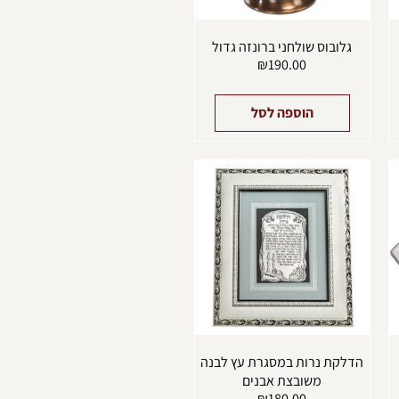
גלובוס שולחני ברונזה גדול
₪
190.00
הוספה לסל
מוצר
ה
ש
ספר
וגים.
יתן
בחור
ת
אפשרויות
עמוד
מוצר
הדלקת נרות במסגרת עץ לבנה
משובצת אבנים
₪
180.00