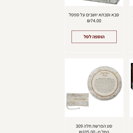
עמוד
מוצר
סבא וסבתא יושבים על ספסל
₪
74.00
הוספה לסל
מוצר
למוצר
ה
זה
ש
יש
ספר
מספר
וגים.
סוגים.
יתן
ניתן
בחור
לבחור
ת
את
אפשרויות
האפשרויות
עמוד
בעמוד
מוצר
המוצר
סט הפרשת חלה 309
החל מ-
105.00
₪