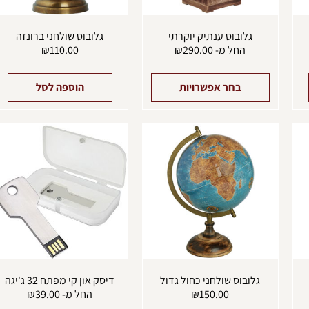
בעמוד
המוצר
גלובוס ענתיק יוקרתי
גלובוס שולחני ברונזה
החל מ-
290.00
₪
110.00
₪
בחר אפשרויות
הוספה לסל
ל
ז
י
מ
ס
נ
ל
א
ה
ב
ה
גלובוס שולחני כחול גדול
דיסק און קי מפתח 32 ג'יגה
150.00
₪
החל מ-
39.00
₪