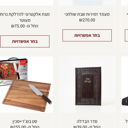
בעמוד
בעמוד
ב
המוצר
המוצר
ה
מעמד זמירות שבת שולחני
מצת אלקטרוני להדלקת נרות
₪
270.00
מעוטר
החל מ-
75.00
₪
בחר אפשרויות
בחר אפשרויות
למוצר
ל
זה
ז
יש
י
מספר
מ
סוגים.
ס
ניתן
נ
לבחור
ל
את
א
האפשרויות
ה
בעמוד
ב
המוצר
ה
ל
סדר הבדלה
סט בוצ'ר+סכין
החל מ-
39.00
₪
החל מ-
155.00
₪