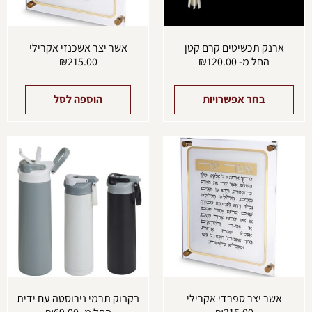
האפשרויות
בעמוד
המוצר
ארנק תכשיטים קרם קטן
אשר יצר אשכנזי אקרילי
החל מ-
120.00
₪
215.00
₪
בחר אפשרויות
הוספה לסל
למוצ
זה
יש
מספ
סוגים
ניתן
לבחו
את
האפש
בעמו
המוצ
אשר יצר ספרדי אקרילי
בקבוק תרמי נירוסטה עם ידית