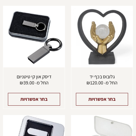
למוצר
למוצ
זה
זה
יש
יש
מספר
מספ
סוגים.
סוגים
ניתן
ניתן
לבחור
לבחו
את
את
האפשרויות
האפש
בעמוד
בעמו
המוצר
המוצ
גלובוס בכף יד
דיסק און קי טיטניום
החל מ-
120.00
₪
החל מ-
39.00
₪
בחר אפשרויות
בחר אפשרויות
למוצר
למוצ
זה
זה
יש
יש