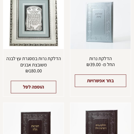
יש
מספר
סוגים.
ניתן
לבחור
את
האפשרויות
בעמוד
המוצר
הדלקת נרות
הדלקת נרות במסגרת עץ לבנה
החל מ-
39.00
₪
משובצת אבנים
₪
180.00
בחר אפשרויות
הוספה לסל
למוצר
למוצ
זה
זה
יש
יש
מספר
מספ
סוגים.
סוגים