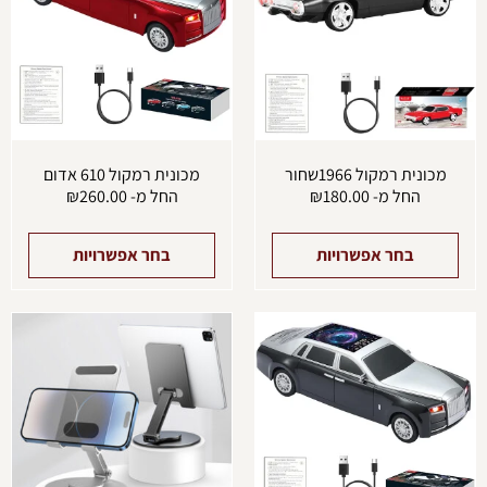
סוגים.
סוגים
ניתן
ניתן
לבחור
לבחו
את
את
האפשרויות
האפש
בעמוד
בעמו
המוצר
המוצ
מכונית רמקול 1966שחור
מכונית רמקול 610 אדום
החל מ-
180.00
₪
החל מ-
260.00
₪
בחר אפשרויות
בחר אפשרויות
למוצר
למוצ
זה
זה
יש
יש
מספר
מספ
סוגים.
סוגים
ניתן
ניתן
לבחור
לבחו
את
את