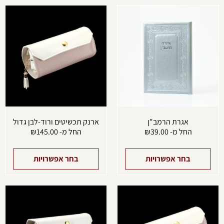
למוצר
למוצ
זה
זה
יש
יש
מספר
מספ
סוגים.
סוגים
ניתן
ניתן
לבחור
לבחו
את
את
האפשרויות
האפש
בעמוד
בעמו
המוצר
המוצ
אגרת הרמב"ן
ארנק תכשיטים ורוד-לבן גדול
החל מ-
39.00
₪
החל מ-
145.00
₪
בחר אפשרויות
בחר אפשרויות
למוצר
למוצ
זה
זה
יש
יש
מספר
מספ