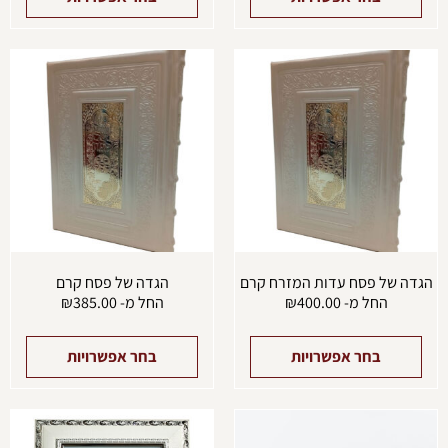
למוצר
למוצ
זה
זה
יש
יש
מספר
מספ
סוגים.
סוגים
ניתן
ניתן
לבחור
לבחו
את
את
האפשרויות
האפש
בעמוד
בעמו
המוצר
המוצ
הגדה של פסח עדות המזרח קרם
הגדה של פסח קרם
החל מ-
400.00
₪
החל מ-
385.00
₪
בחר אפשרויות
בחר אפשרויות
למוצר
זה