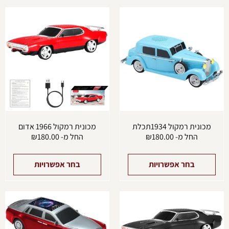
למוצר
למוצ
זה
זה
יש
יש
מספר
מספ
סוגים.
סוגים
ניתן
ניתן
לבחור
לבחו
את
את
האפשרויות
האפש
בעמוד
בעמו
המוצר
המוצ
מכונית רמקול 1934תכלת
מכונית רמקול 1966 אדום
החל מ-
180.00
₪
החל מ-
180.00
₪
בחר אפשרויות
בחר אפשרויות
למוצר
למוצ
זה
זה
יש
יש
מספר
מספ