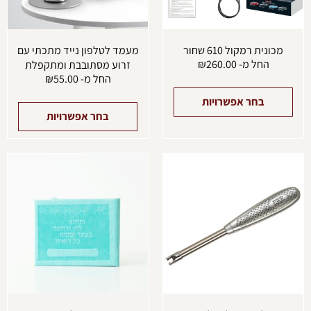
האפשרויות
האפש
בעמוד
בעמו
המוצר
המוצ
מכונית רמקול 610 שחור
מעמד לטלפון נייד מתכתי עם
החל מ-
260.00
₪
זרוע מסתובבת ומתקפלת
החל מ-
55.00
₪
בחר אפשרויות
בחר אפשרויות
למוצר
למוצ
זה
זה
יש
יש
מספר
מספ
סוגים.
סוגים
ניתן
ניתן
לבחור
לבחו
את
את
האפשרויות
האפש
בעמוד
בעמו
המוצר
המוצ