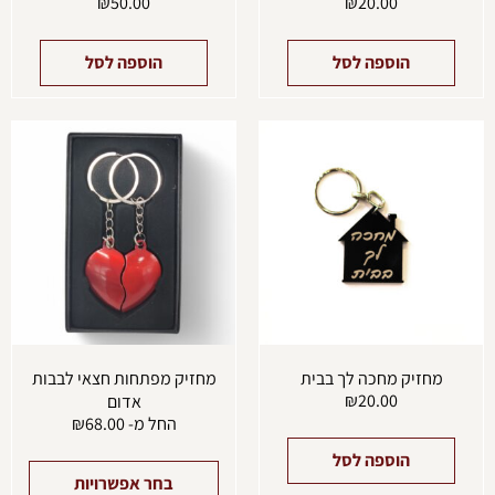
₪
50.00
₪
20.00
הוספה לסל
הוספה לסל
למוצ
זה
יש
מספ
סוגים
ניתן
לבחו
את
האפש
בעמו
המוצ
מחזיק מחכה לך בבית
מחזיק מפתחות חצאי לבבות
₪
20.00
אדום
החל מ-
68.00
₪
הוספה לסל
בחר אפשרויות