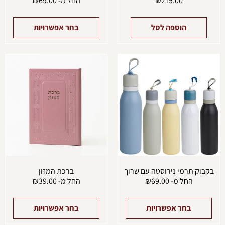
215.00
₪
החל מ-
69.00
₪
הוספה לסל
בחר אפשרויות
למוצר
למוצ
זה
זה
יש
יש
מספר
מספ
סוגים.
סוגים
ניתן
ניתן
לבחור
לבחו
את
את
האפשרויות
האפש
בעמוד
בעמו
המוצר
המוצ
בקבוק תרמי נירוסטה עם שרוך
ברכת המזון
החל מ-
69.00
₪
החל מ-
39.00
₪
בחר אפשרויות
בחר אפשרויות