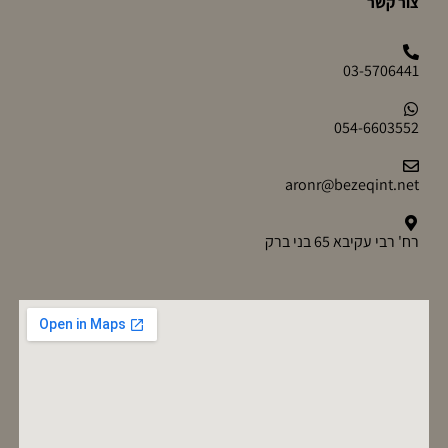
צור קשר
03-5706441
054-6603552
aronr@bezeqint.net
רח' רבי עקיבא 65 בני ברק