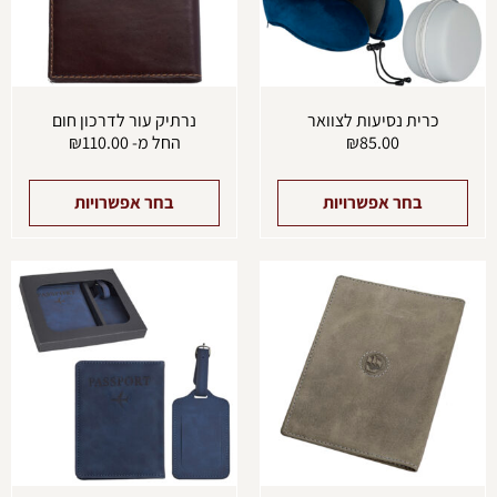
לבחור
לבחו
את
את
האפשרויות
האפש
בעמוד
בעמו
המוצר
המוצ
כרית נסיעות לצוואר
נרתיק עור לדרכון חום
85.00
₪
החל מ-
110.00
₪
בחר אפשרויות
בחר אפשרויות
למוצר
זה
יש
מספר
סוגים.
ניתן
לבחור
את
האפשרויות
בעמוד
המוצר