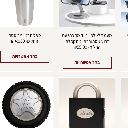
ניתן
נ
לבחור
ל
את
א
האפשרויות
ה
בעמוד
ב
המוצר
ה
מעמד לטלפון נייד מתכתי עם
ספל תרמי נירוסטה
החל מ-
40.00
₪
זרוע מסתובבת ומתקפלת
החל מ-
55.00
₪
בחר אפשרויות
בחר אפשרויות
ל
ז
י
מ
ס
נ
ל
א
ה