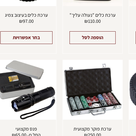
ב
ה
ערכת כלים "נעולה עליך"
ערכת כלים בעיצוב צמיג
₪
97.00
₪
110.00
הוספה לסל
בחר אפשרויות
למוצר
ל
זה
ז
יש
י
מספר
מ
סוגים.
ס
ניתן
נ
לבחור
ל
את
א
האפשרויות
ה
בעמוד
ב
המוצר
ה
ערכת פוקר מקצועית
פנס מקצועי
250.00
₪
החל מ-
65.00
₪