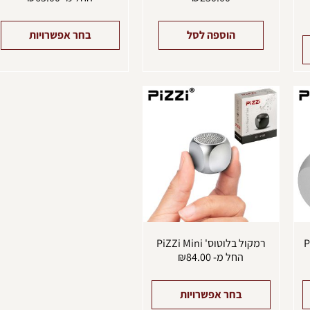
הוספה לסל
בחר אפשרויות
למוצר
למוצר
זה
זה
יש
יש
מספר
מספר
סוגים.
סוגים.
ניתן
ניתן
לבחור
לבחור
את
את
האפשרויות
האפשרויות
בעמוד
בעמוד
המוצר
המוצר
רמקול בלוטוס' PiZZi Mini
החל מ-
84.00
₪
בחר אפשרויות