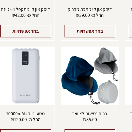
המוצר
המוצר
ה
דיסק און קי מתכת מבריק
דיסק און קי מתקפל 64 ג'יגה
החל מ-
39.00
₪
החל מ-
42.00
₪
בחר אפשרויות
בחר אפשרויות
למוצר
למוצר
ל
זה
זה
ז
יש
יש
י
מספר
מספר
מ
סוגים.
סוגים.
ס
ניתן
ניתן
נ
לבחור
לבחור
ל
את
את
א
האפשרויות
האפשרויות
ה
בעמוד
בעמוד
ב
המוצר
המוצר
ה
כרית נסיעות לצוואר
מטען נייד 10000mAh
85.00
₪
החל מ-
120.00
₪