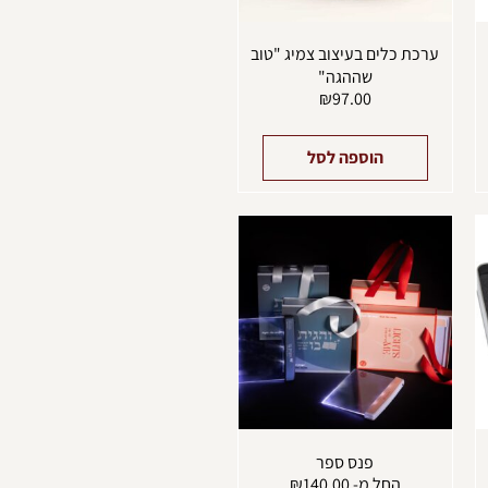
עמוד
מוצר
ערכת כלים בעיצוב צמיג "טוב
שההגה"
₪
97.00
הוספה לסל
מוצר
למוצר
ה
זה
ש
יש
ספר
מספר
וגים.
סוגים.
יתן
ניתן
בחור
לבחור
ת
את
אפשרויות
האפשרויות
עמוד
בעמוד
מוצר
המוצר
פנס ספר
החל מ-
140.00
₪