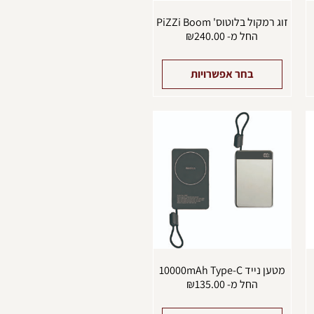
מוצר
המוצר
זוג רמקול בלוטוס' PiZZi Boom
החל מ-
240.00
₪
בחר אפשרויות
מוצר
למוצר
ה
זה
ש
יש
ספר
מספר
וגים.
סוגים.
יתן
ניתן
בחור
לבחור
ת
את
אפשרויות
האפשרויות
עמוד
בעמוד
מוצר
המוצר
מטען נייד 10000mAh Type-C
החל מ-
135.00
₪