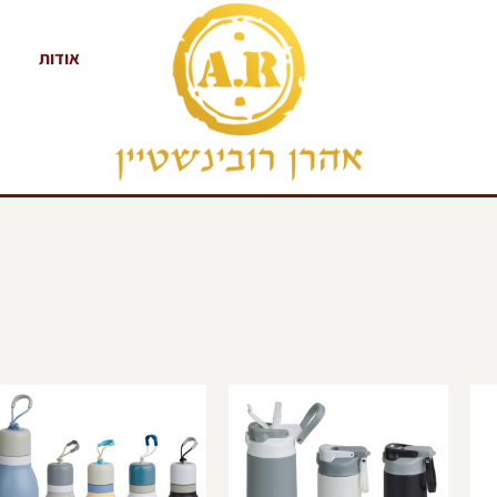
אודות
למוצר
למוצר
ל
זה
זה
ז
יש
יש
י
מספר
מספר
מ
סוגים.
סוגים.
ס