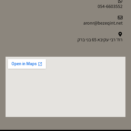
054-6603552
aronr@bezeqint.net
רח' רבי עקיבא 65 בני ברק