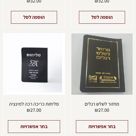
₪
32.00
₪
32.00
הוספה לסל
הוספה לסל
למוצר
למוצ
זה
זה
יש
יש
מספר
מספ
סוגים.
סוגים
ניתן
ניתן
לבחור
לבחו
את
את
האפשרויות
האפש
בעמוד
בעמו
המוצר
המוצ
מחזור לשלש רגלים
סליחות כריכה רכה למינציה
₪
27.00
₪
27.00
בחר אפשרויות
בחר אפשרויות