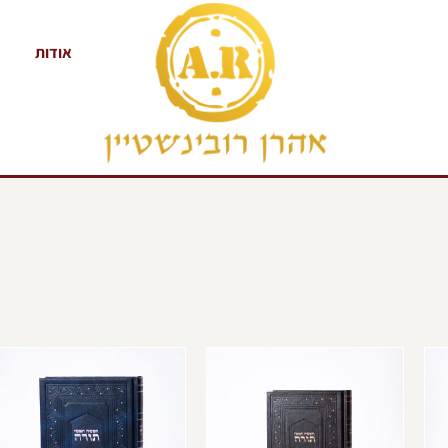
אודות
למוצר
למוצר
ל
זה
זה
ז
יש
יש
י
מספר
מספר
מ
סוגים.
סוגים.
ס