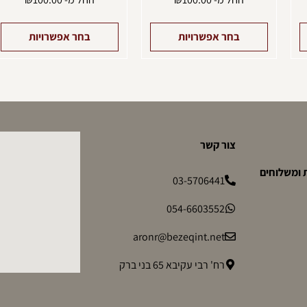
בחר אפשרויות
בחר אפשרויות
צור קשר
 ומשלוחים
03-5706441
054-6603552
aronr@bezeqint.net
רח' רבי עקיבא 65 בני ברק