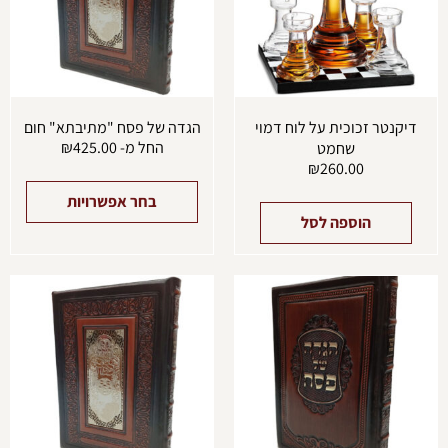
ניתן
לבחו
את
האפש
בעמו
המוצ
דיקנטר זכוכית על לוח דמוי
הגדה של פסח "מתיבתא" חום
החל מ-
425.00
₪
שחמט
₪
260.00
בחר אפשרויות
הוספה לסל
למוצר
למוצ
זה
זה
יש
יש
מספר
מספ
סוגים.
סוגים
ניתן
ניתן
לבחור
לבחו
את
את
האפשרויות
האפש