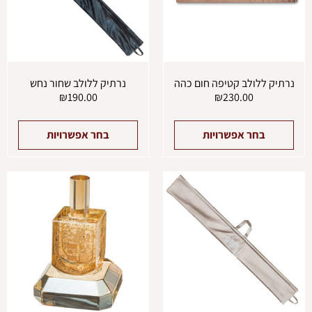
לבחור
לבחו
את
את
האפשרויות
האפש
בעמוד
בעמו
המוצר
המוצ
נרתיק ללולב קטיפה חום כהה
נרתיק ללולב שחור נחש
₪
190.00
₪
230.00
בחר אפשרויות
בחר אפשרויות
למוצר
זה
יש
מספר
סוגים.
ניתן
לבחור
את
האפשרויות
בעמוד