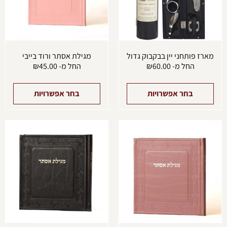
לבחור
לבחו
את
את
האפשרויות
האפש
בעמוד
בעמו
המוצר
המוצ
מארז פותחני יין בבקבוק גדול
מגילת אסתר ורוד בייבי
החל מ-
60.00
₪
החל מ-
45.00
₪
בחר אפשרויות
בחר אפשרויות
למוצר
למוצ
זה
זה
יש
יש
מספר
מספ
סוגים.
סוגים
ניתן
ניתן
לבחור
לבחו
את
את
האפשרויות
האפש
בעמוד
בעמו
המוצר
המוצ