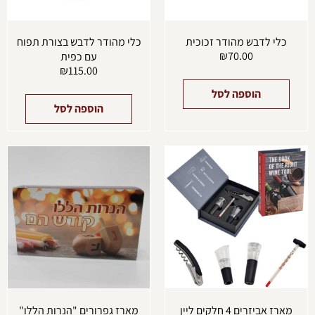
כלי לדבש מהודר זכוכית
כלי מהודר לדבש בצורת תפוח
₪
70.00
עם כפית
₪
115.00
הוספה לסל
הוספה לסל
למוצר
זה
יש
מספר
סוגים.
ניתן
לבחור
את
האפשרויות
בעמוד
המוצר
מארז אביזרים 4 חלקים ליין
מארז גפרורים "הנרות הללו"