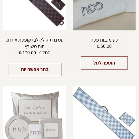
ניתן
לבחו
את
האפש
בעמו
המוצ
סט מגבות פסח
סט נרתיק ללולב+קופסת אתרוג
₪
50.00
חום משובץ
החל מ-
170.00
₪
הוספה לסל
בחר אפשרויות
למוצר
זה
יש
מספר
סוגים.
ניתן
לבחור
את
האפשרויות