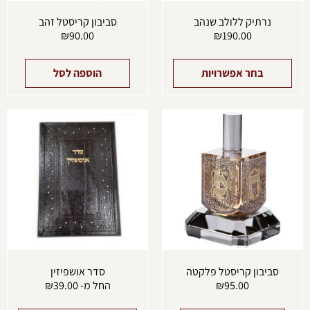
המוצר
נרתיק ללולב שנהב
סביבון קריסטל זהב
₪
90.00
₪
190.00
בחר אפשרויות
הוספה לסל
למוצ
זה
יש
מספ
סוגים
ניתן
לבחו
את
האפש
בעמו
המוצ
סביבון קריסטל פלקטה
סדר אושפיזין
95.00
₪
החל מ-
39.00
₪