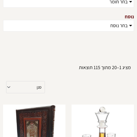
בחר חומר
נוסח
בחר נוסח
מציג 1–20 מתוך 115 תוצאות
למוצ
זה
יש
מספ
סוגים