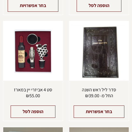
הוספה לסל
בחר אפשרויות
למוצר
זה
יש
מספר
סוגים.
ניתן
לבחור
את
האפשרויות
בעמוד
המוצר
סדר ליל ראש השנה
סט 4 אביזרי יין במארז
החל מ-
39.00
₪
55.00
₪
בחר אפשרויות
הוספה לסל