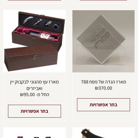
למוצר
למוצ
זה
זה
יש
יש
מספר
מספ
סוגים.
סוגים
ניתן
ניתן
לבחור
לבחו
את
את
האפשרויות
האפש
בעמוד
בעמו
המוצר
המוצ
מארז הגדה של פסח 788
מארז עץ מהגוני לבקבוק יין
₪
370.00
ואביזרים
החל מ-
95.00
₪
בחר אפשרויות
בחר אפשרויות
למוצר
למוצ
זה
זה